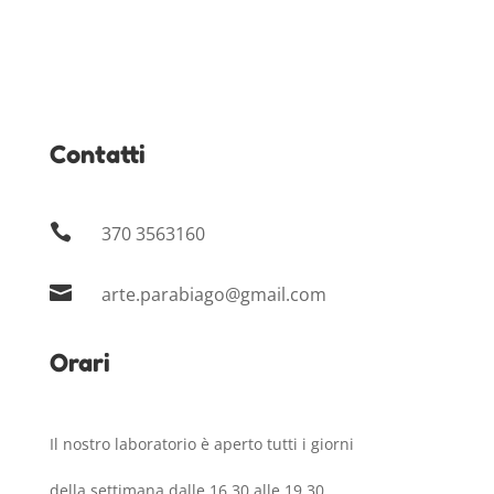
Contatti

370 3563160

arte.parabiago@gmail.com
Orari
Il nostro laboratorio è aperto tutti i giorni
della settimana dalle 16.30 alle 19.30