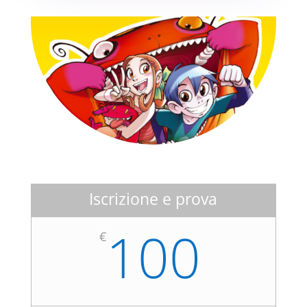
Iscrizione e prova
100
€