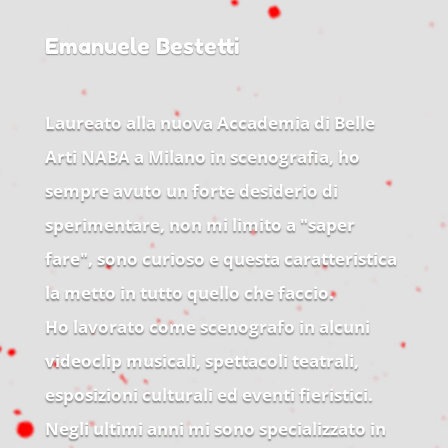
Emanuele Bestetti
Laureato alla nuova Accademia di Belle
Arti NABA a Milano in scenografia, ho
sempre avuto un forte desiderio di
sperimentare, non mi limito a "saper
fare", sono curioso e questa caratteristica
la metto in tutto quello che faccio.
Ho lavorato come scenografo in alcuni
videoclip musicali, spettacoli teatrali,
esposizioni culturali ed eventi fieristici.
Negli ultimi anni mi sono specializzato in