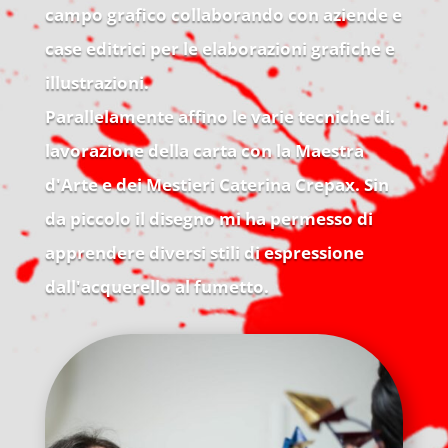
campo grafico collaborando con aziende e
case editrici per le elaborazioni grafiche e
illustrazioni.
Parallelamente affino le varie tecniche di.
lavorazione della carta con la Maestra
d'Arte e dei Mestieri Caterina Crepax. Sin
da piccolo il disegno mi ha permesso di
apprendere diversi stili di espressione
dall'acquerello al fumetto.