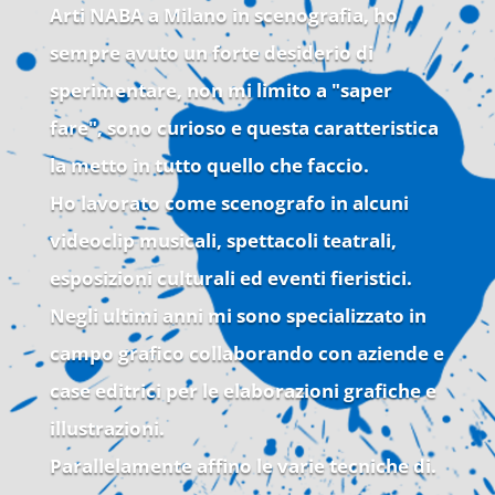
Arti NABA a Milano in scenografia, ho
sempre avuto un forte desiderio di
sperimentare, non mi limito a "saper
fare", sono curioso e questa caratteristica
la metto in tutto quello che faccio.
Ho lavorato come scenografo in alcuni
videoclip musicali, spettacoli teatrali,
esposizioni culturali ed eventi fieristici.
Negli ultimi anni mi sono specializzato in
campo grafico collaborando con aziende e
case editrici per le elaborazioni grafiche e
illustrazioni.
Parallelamente affino le varie tecniche di.